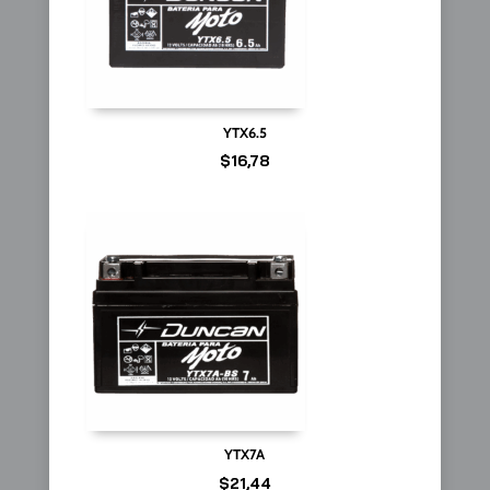
YTX6.5
$
16,78
YTX7A
$
21,44