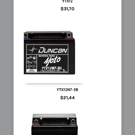
YTX12
$
31,70
YTX12N7-3B
$
21,44