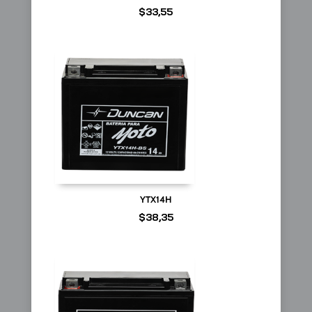
$
33,55
YTX14H
$
38,35