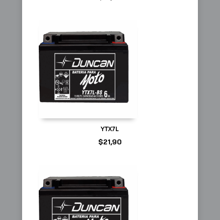
YTX7L
$
21,90