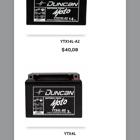
YTX14L-A2
$
40,08
YTX4L