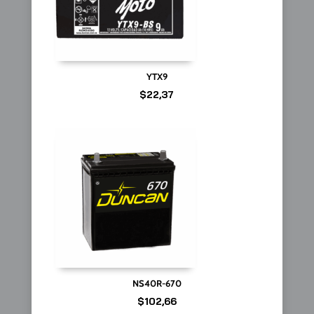
YTX9
$
22,37
NS40R-670
$
102,66