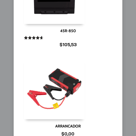
45R-850
Valorado
$
105,53
en
4.67
de 5
ARRANCADOR
$
0,00