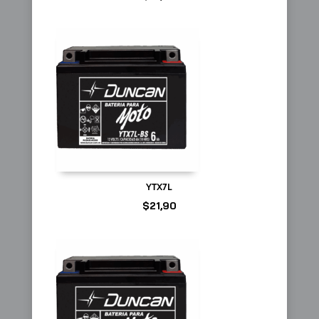
YTX7L
$
21,90