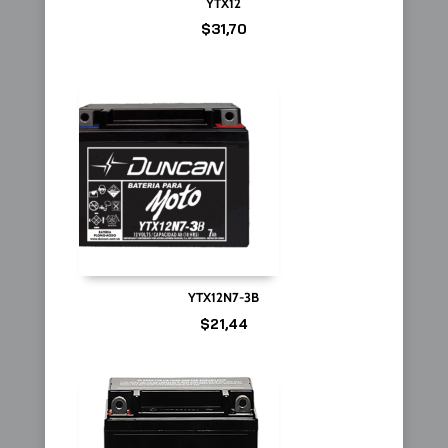
YTX12
$
31,70
YTX12N7-3B
$
21,44