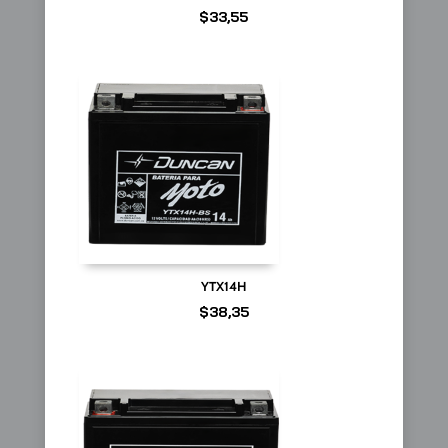
$
33,55
YTX14H
$
38,35