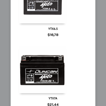
YTX6.5
$
16,78
YTX7A
$
21,44