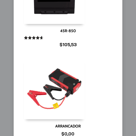
45R-850
Valorado
$
105,53
en
4.67
de 5
ARRANCADOR
$
0,00