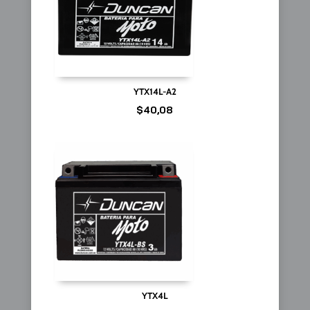
YTX14L-A2
$
40,08
YTX4L