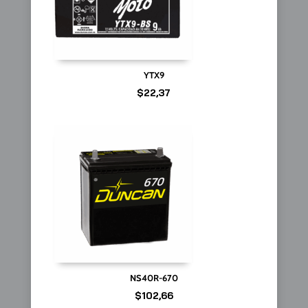
YTX9
$
22,37
NS40R-670
$
102,66