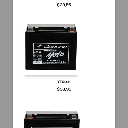
$
33,55
YTX14H
$
38,35