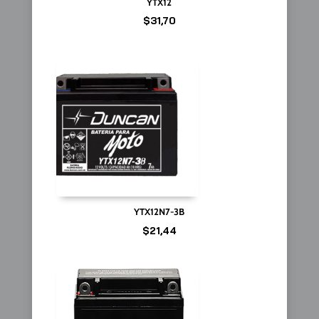
YTX12
$
31,70
YTX12N7-3B
$
21,44