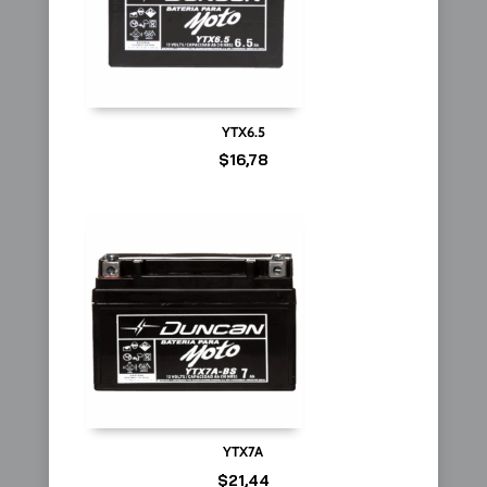
YTX6.5
$
16,78
YTX7A
$
21,44