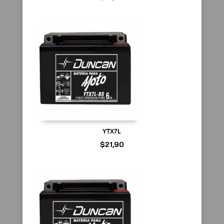
YTX7L
$
21,90