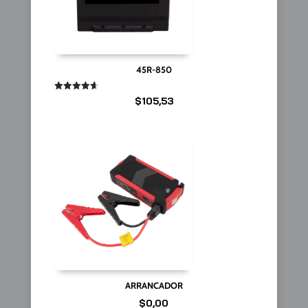
45R-850
Valorado
$
105,53
en
4.67
de 5
ARRANCADOR
$
0,00