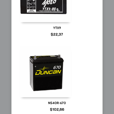
YTX9
$
22,37
NS40R-670
$
102,66