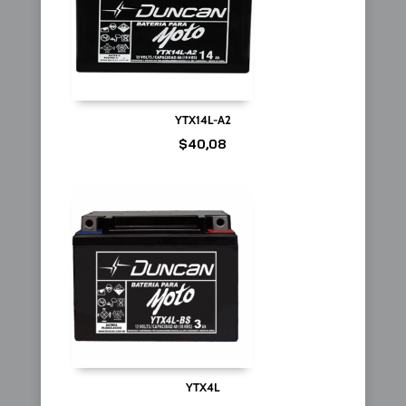
YTX14L-A2
$
40,08
YTX4L