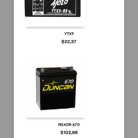
YTX9
$
22,37
NS40R-670
$
102,66