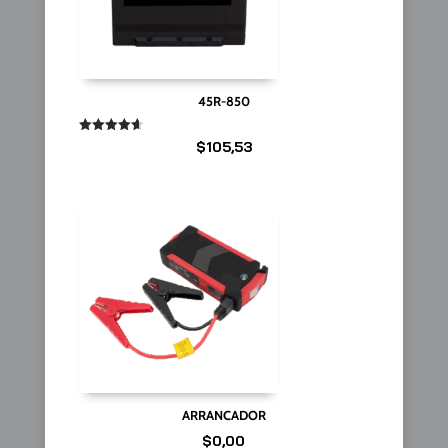
45R-850
Valorado
$
105,53
en
4.67
de 5
ARRANCADOR
$
0,00