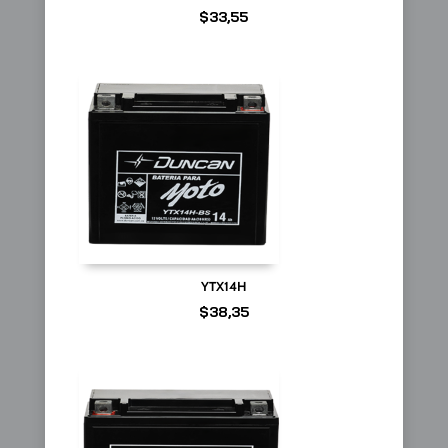
$
33,55
YTX14H
$
38,35