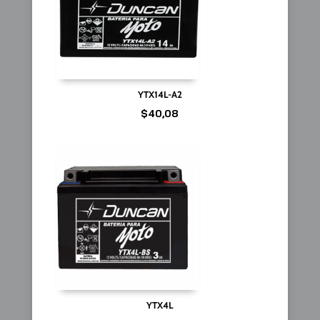
YTX14L-A2
$
40,08
YTX4L