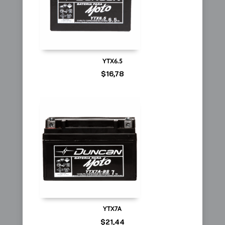
YTX6.5
$
16,78
YTX7A
$
21,44