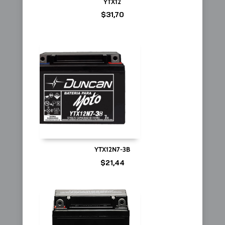
YTX12
$
31,70
YTX12N7-3B
$
21,44