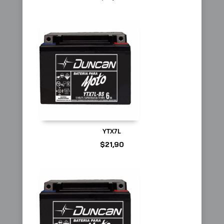
YTX7L
$
21,90