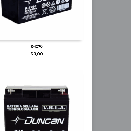
R-1290
$
0,00