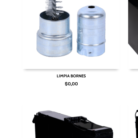
LIMPIA BORNES
$
0,00