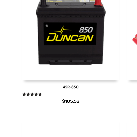
45R-850
Valorado
$
105,53
en
4.67
de 5