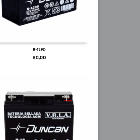
R-1290
$
0,00