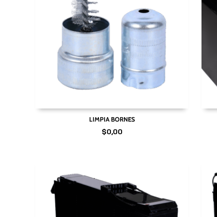
LIMPIA BORNES
$
0,00