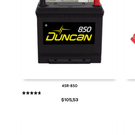
45R-850
Valorado
$
105,53
en
4.67
de 5