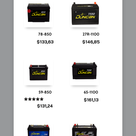
78-850
27R-1100
$
133,63
$
146,85
59-850
65-1100
$
161,13
Valorado
$
131,24
en
5.00
de 5