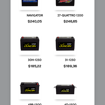
NAVIGATOR
27-QUATTRO 1200
$
240,05
$
246,65
30H-1250
31-1250
$
185,22
$
189,36
49R-1300
4D-1500