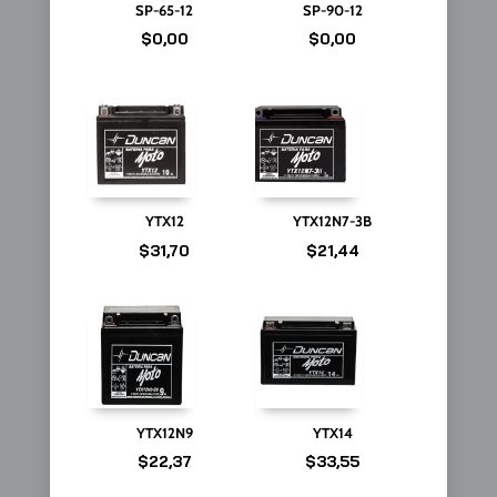
SP-65-12
SP-90-12
$
0,00
$
0,00
YTX12
YTX12N7-3B
$
31,70
$
21,44
YTX12N9
YTX14
$
22,37
$
33,55