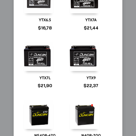
YTX6.5
YTX7A
$
16,78
$
21,44
YTX7L
YTX9
$
21,90
$
22,37
NS40R-670
N40R-700