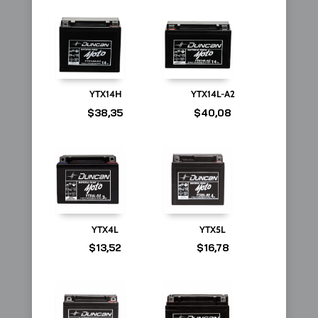
YTX14H
YTX14L-A2
$
38,35
$
40,08
YTX4L
YTX5L
$
13,52
$
16,78