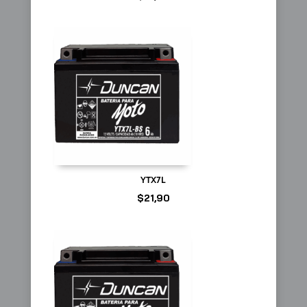
YTX7L
$
21,90