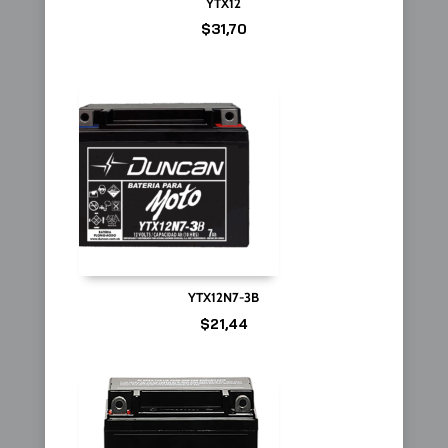
YTX12
$
31,70
YTX12N7-3B
$
21,44