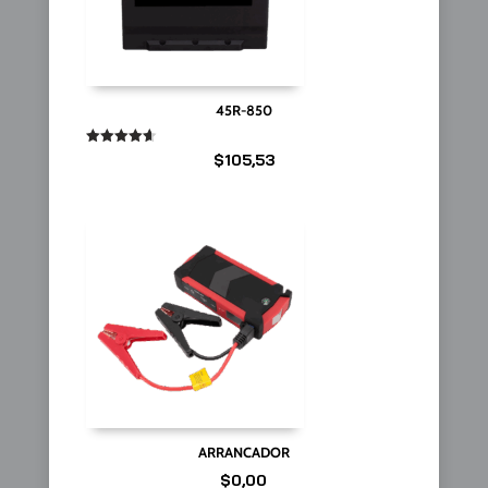
45R-850
Valorado
$
105,53
en
4.67
de 5
ARRANCADOR
$
0,00