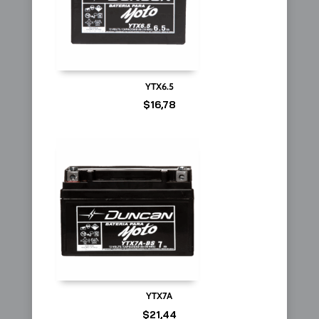
YTX6.5
$
16,78
YTX7A
$
21,44