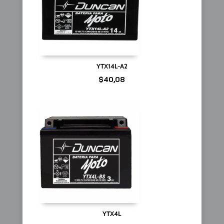
YTX14L-A2
$
40,08
YTX4L