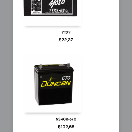
YTX9
$
22,37
NS40R-670
$
102,66