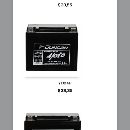
$
33,55
YTX14H
$
38,35