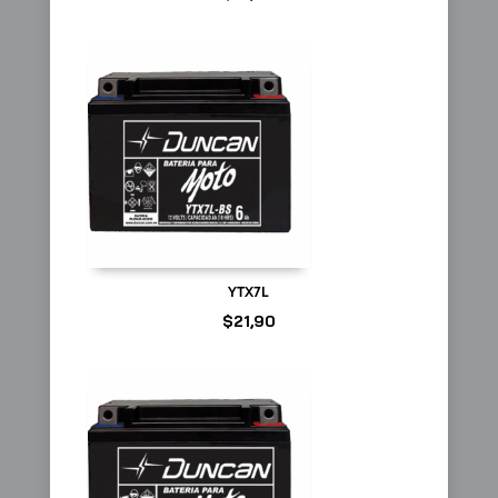
YTX7L
$
21,90