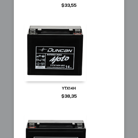
$
33,55
YTX14H
$
38,35