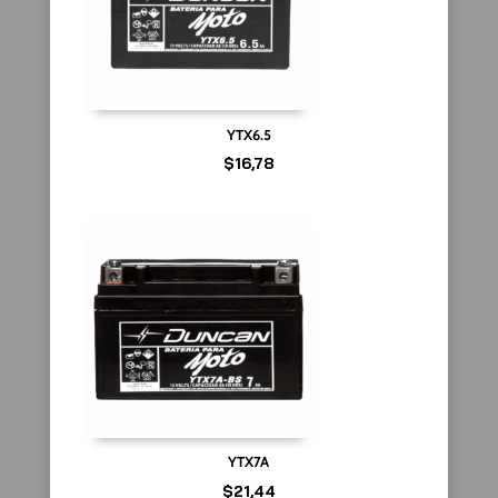
YTX6.5
$
16,78
YTX7A
$
21,44