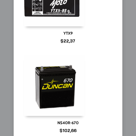
YTX9
$
22,37
NS40R-670
$
102,66