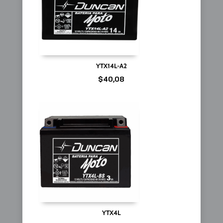
YTX14L-A2
$
40,08
YTX4L