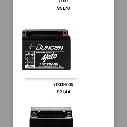
YTX12
$
31,70
YTX12N7-3B
$
21,44