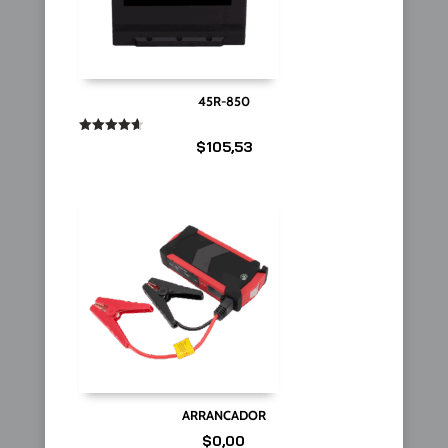
45R-850
Valorado
$
105,53
en
4.67
de 5
ARRANCADOR
$
0,00