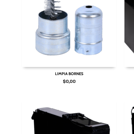
LIMPIA BORNES
$
0,00