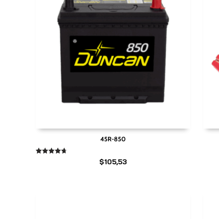
45R-850
Valorado
$
105,53
en
4.67
de 5