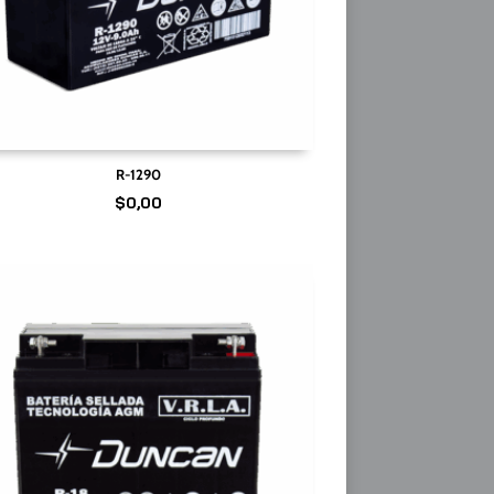
R-1290
$
0,00