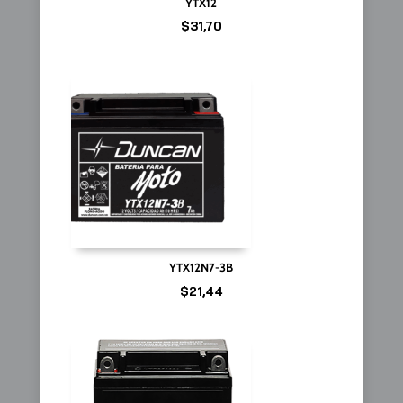
YTX12
$
31,70
YTX12N7-3B
$
21,44