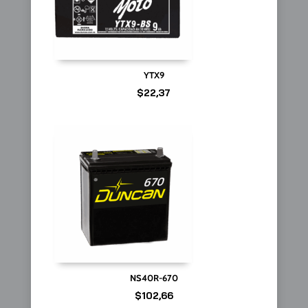
YTX9
$
22,37
NS40R-670
$
102,66