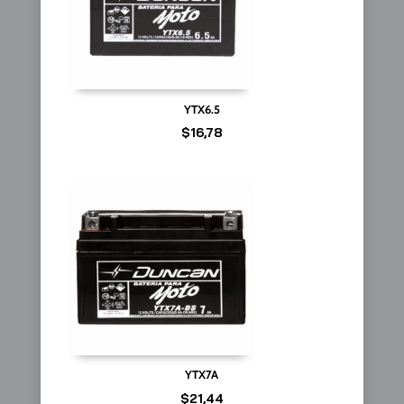
YTX6.5
$
16,78
YTX7A
$
21,44