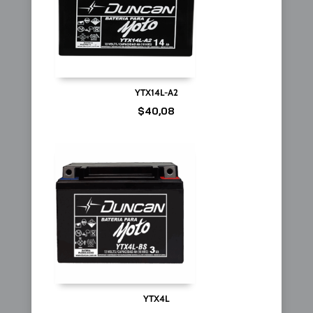
YTX14L-A2
$
40,08
YTX4L