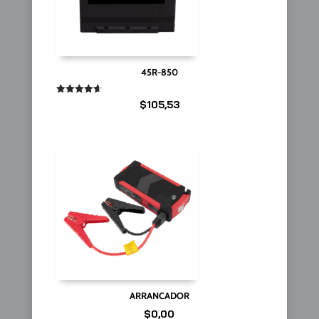
45R-850
Valorado
$
105,53
en
4.67
de 5
ARRANCADOR
$
0,00