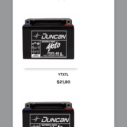
YTX7L
$
21,90