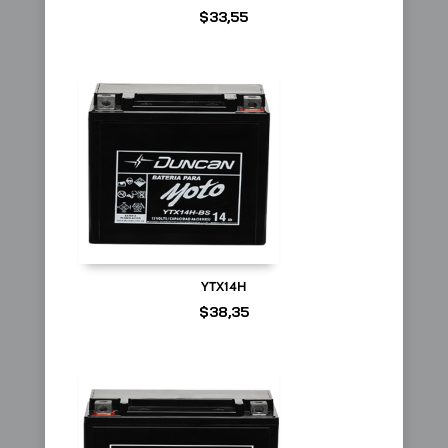
$
33,55
YTX14H
$
38,35