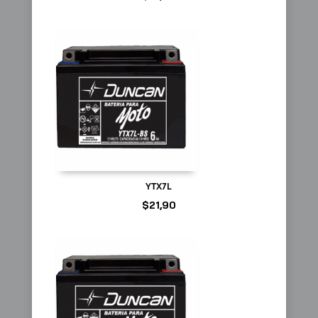
YTX7L
$
21,90