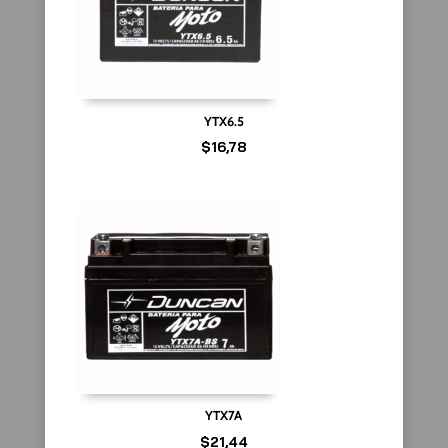
YTX6.5
$
16,78
YTX7A
$
21,44