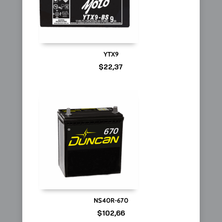
YTX9
$
22,37
NS40R-670
$
102,66