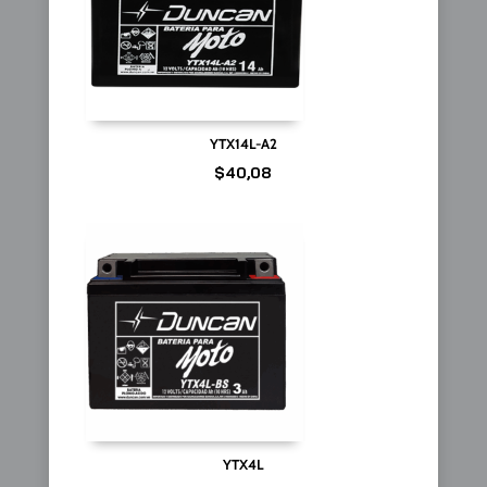
YTX14L-A2
$
40,08
YTX4L