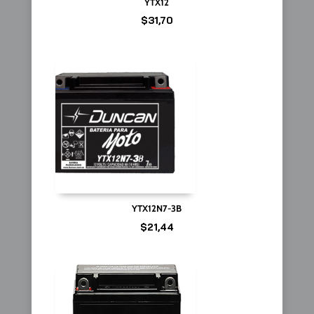
YTX12
$
31,70
YTX12N7-3B
$
21,44