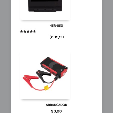
45R-850
Valorado
$
105,53
en
4.67
de 5
ARRANCADOR
$
0,00