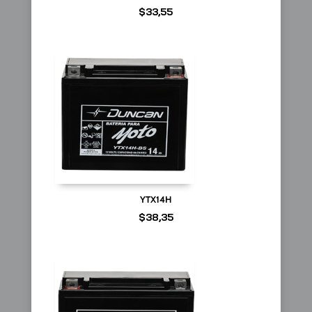
$
33,55
YTX14H
$
38,35